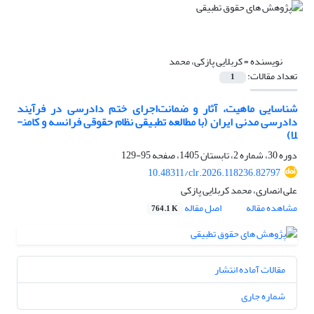
نویسنده =
کربلایی پازکی، محمد
تعداد مقالات:
1
شناسایی ماهیت، آثار و ضمانت‌اجرای ختم دادرسی در فرآیند
دادرسی مدنی ایران
(با مطالعه تطبیقی نظام حقوقی فرانسه و کامن­
لا)
دوره 30، شماره 2، تابستان 1405، صفحه
95-129
10.48311/clr.2026.118236.82797
علی انصاری، محمد کربلایی پازکی
مشاهده مقاله
اصل مقاله
764.1 K
مقالات آماده انتشار
شماره جاری