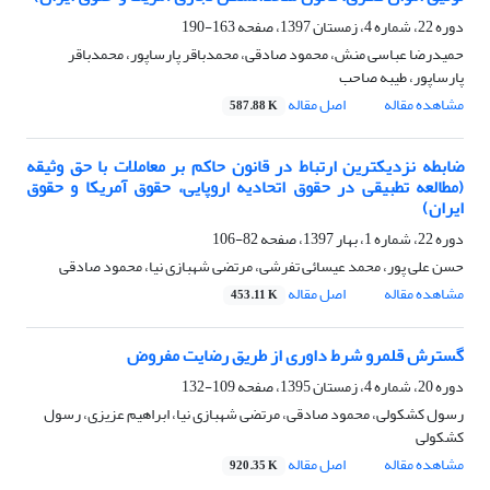
دوره 22، شماره 4، زمستان 1397، صفحه
163-190
حمیدرضا عباسی منش، محمود صادقی، محمدباقر پارساپور، محمدباقر
پارساپور، طیبه صاحب
مشاهده مقاله
اصل مقاله
587.88 K
ضابطه نزدیکترین ارتباط در قانون حاکم بر معاملات با حق وثیقه
(مطالعه تطبیقی در حقوق اتحادیه اروپایی، حقوق آمریکا و حقوق
ایران)
دوره 22، شماره 1، بهار 1397، صفحه
82-106
حسن علی پور، محمد عیسائی تفرشی، مرتضی شهبازی نیا، محمود صادقی
مشاهده مقاله
اصل مقاله
453.11 K
گسترش قلمرو شرط داوری از طریق رضایت مفروض
دوره 20، شماره 4، زمستان 1395، صفحه
109-132
رسول کشکولی، محمود صادقی، مرتضی شهبازی نیا، ابراهیم عزیزی، رسول
کشکولی
مشاهده مقاله
اصل مقاله
920.35 K