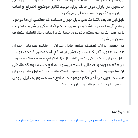
جانشین در بازار، توان مالک برای تولید کالای موضوع اختراع و اثبات
میزان سود) مورد استفاده قرار می گیرد.
طبق این ضابطه، تنها منافعی قابل جبران هستند که مقتضی آن ها موجود
و مانع آن ها مفقود باشد و در صورت عدم اثبات یکی از شروط پاندویت
یا در صورت درخواست زیاندیده، خسارت براساس حق الامتیاز متعارف
تعیین می شود.
در حقوق ایران، تفکیک منافع قابل جبران از منافع غیرقابل جبران
همانند حقوق آمریکا است و بخشی از منافع آینده طبق قاعده تفویت،
قابل جبران است؛ یعنی منافع ناشی از حق اختراع به سه دسته موجود،
در حکم موجود و احتمالی تقسیم می شود. منافع دسته دوم که مقتضی
آن ها موجود و مانع آن ها مفقود است مانند دسته اول قابل جبران
هستند، چون عرفاً در حکم موجودند. منافع دسته سوم به دلیل نبودن
مقتضی یا وجود مانع قابل جبران نیستند.
کلیدواژه‌ها
حق اختراع
ضابطه جبران خسارت
تفویت منفعت
تعیین خسارت