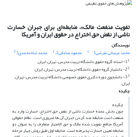
تفویت منفعت مالک»، ضابطه‌ای برای جبران خسارت
ناشی از نقض حق اختراع در حقوق ایران و آمریکا
نویسندگان
3
2
1
محمد عیسائی تفرشی1
محمود صادقی2،
محمد شاه محمدی3
1
1- استاد گروه حقوق دانشگاه تربیت مدرس، تهران، ایران
2
2- دانشیار گروه حقوق دانشگاه تربیت مدرس، تهران، ایران
3
3- دانشجوی دوره دکتری حقوق خصوصی دانشگاه تربیت مدرس، تهران،
ایران
چکیده
چکیده
چون بخش عمده خسارت ناشی از نقض حق اختراع، خسارت وارد به
منفعت است ضابطه مند کردن جبران آن ها ضروری است. نظام حقوقی
آمریکا منافع تفویت شده مالک و حق الامتیاز متعارف را به عنوان دو
ضابطه تعیین خسارت پذیرفته است. ضابطه اول طبق روش چهار مرحله
ای پاندویت (در صورت اثبات وجود تقاضا در بازار، موجود نبودن کالای