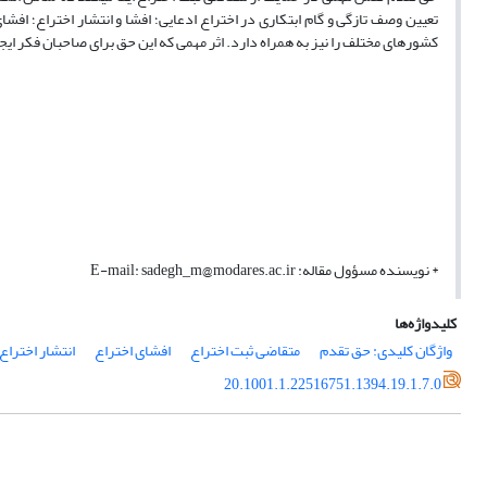
تعیین وصف تازگی و گام ابتکاری در اختراع ادعایی؛ افشا و انتشار اختراع؛ اف
کشورهای مختلف را نیز به همراه دارد. اثر مهمی که این حق برای صاحبان فکر ایج
* نویسنده مسؤول مقاله: E-mail: sadegh_m@modares.ac.ir
کلیدواژه‌ها
واژگان کلیدی: حق تقدم
متقاضی ثبت اختراع
افشای اختراع
انتشار اختراع
20.1001.1.22516751.1394.19.1.7.0