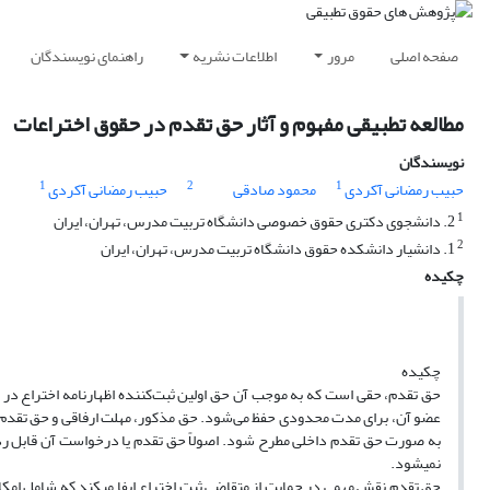
صفحه اصلی
مرور
اطلاعات نشریه
راهنمای نویسندگان
مطالعه تطبیقی مفهوم و آثار حق تقدم در حقوق اختراعات
نویسندگان
1
2
1
حبیب رمضانی آکردی
محمود صادقی
حبیب رمضانی آکردی
1
2. دانشجوی دکتری حقوق خصوصی دانشگاه تربیت مدرس، تهران، ایران
2
1. دانشیار دانشکده حقوق دانشگاه تربیت مدرس، تهران، ایران
چکیده
چکیده
حق تقدم، حقی است که به موجب آن حق اولین ثبت‌‌کننده اظهارنامه اختراع در 
عضو آن، برای مدت محدودی حفظ می‌شود. حق مذکور، مهلت ارفاقی و حق تقدم
به صورت حق تقدم داخلی مطرح شود. اصولاً حق تقدم یا درخواست آن قابل رد ن
نمی­شود.
حق تقدم نقش مهمی در حمایت از متقاضی ثبت اختراع ایفا می­کند که شامل امکان