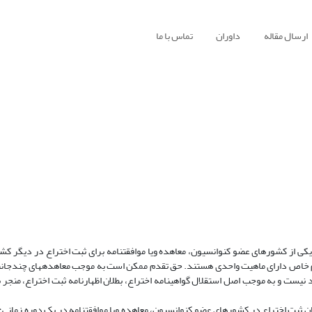
ارسال مقاله
داوران
تماس با ما
یکی از کشورهای عضو کنوانسیون، معاهده ویا موافقتنامه برای ثبت اختراع در دیگر کش
 خاص دارای ماهیت واحدی هستند. حق تقدم ممکن است به موجب معاهده­های چندجانبه،
یست و به موجب اصل استقلال گواهینامه اختراع، بطلان اظهارنامه ثبت اختراع، منجر 
 ثبت اختراع در کشورهای عضو کنوانسیون، معاهده ویا موافقتنامه در یک دوره زمانی؛ م