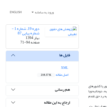
ورود به سامانه
ENGLISH
دوره 19، شماره 1 -
شماره پیاپی 87
بهار 1394
صفحه
71-94
فایل ها
XML
اصل مقاله
210.37 K
ور یا کشورهای
هم رسانی
 دوجانبه ویا
به رد حق تقدم
ارجاع به این مقاله
عیار زمانی در