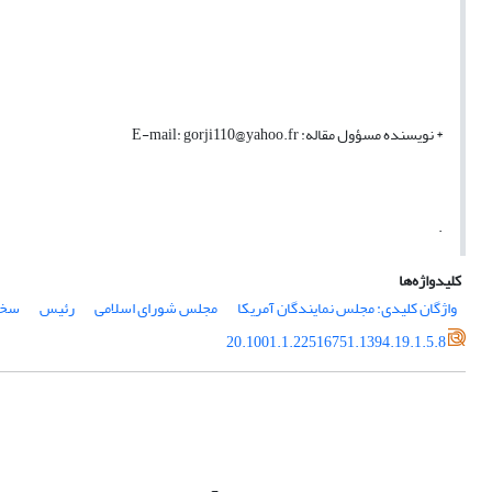
*
نویسنده مسؤول مقاله: E-mail: gorji110@yahoo.fr
.
کلیدواژه‌ها
واژگان کلیدی: مجلس نمایندگان آمریکا
مجلس شورای اسلامی
رئیس
سخن
20.1001.1.22516751.1394.19.1.5.8