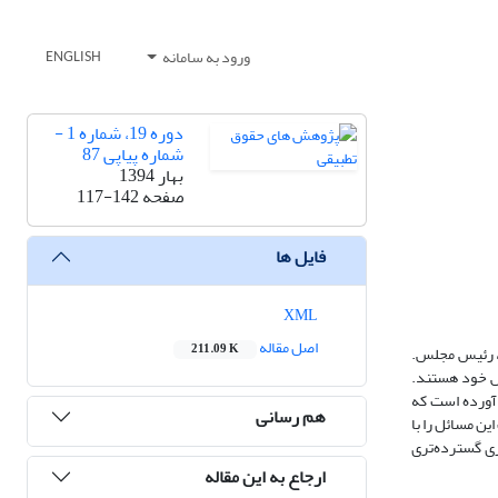
ورود به سامانه
ENGLISH
دوره 19، شماره 1 -
شماره پیاپی 87
بهار 1394
صفحه
117-142
فایل ها
XML
اصل مقاله
211.09 K
ن، رئیس مجلس.
لس خود هستند.
 آورده است که
هم رسانی
ین مسائل را با
ری گسترده‌تری
ارجاع به این مقاله