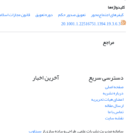
کلیدواژه‌ها
کیفرهای اجتماع‌محور
تعویق صدور حکم
دوره تعویق
قانون مجازات اسلام
20.1001.1.22516751.1394.19.3.6.3
مراجع
دسترسی سریع
آخرین اخبار
صفحه اصلی
درباره نشریه
اعضای هیات تحریریه
ارسال مقاله
تماس با ما
نقشه سایت
سامانه مدیریت نشریات علمی.
طراحی و پیاده سازی از
سیناوب