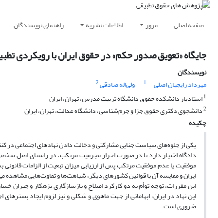
صفحه اصلی
مرور
اطلاعات نشریه
راهنمای نویسندگان
جایگاه «تعویق صدور حکم» در حقوق ایران با رویکردی تطبیق
نویسندگان
2
1
مهرداد رایجیان اصلی
ولی‌اله صادقی
1
استادیار دانشکده حقوق دانشگاه تربیت مدرس، تهران، ایران
2
دانشجوی دکتری حقوق جزا و جرم‌شناسی، دانشگاه عدالت، تهران، ایران
چکیده
یکی از جلوه‌های سیاست جنایی مشارکتی و دخالت دادن نهادهای اجتماعی در کنتر
دادگاه اختیار دارد تا در صورت احراز مجرمیت مرتکب، در راستای اصل شخصی کر
موفقیت یا عدم موفقیت مرتکب پس از ارزیابی میزان تبعیت از الزامات قانونی ب
ایران و مقایسه آن با قوانین کشورهای دیگر، شباهت‌ها و تفاوت‌هایی مشاهده می‌شو
این مقررات، توجه توأم به دو کارکرد اصلاح و بازسازگاری بزهکار و جبران خسا
این نهاد در ایران، ابهاماتی از جهت ماهوی و شکلی و نیز لزوم ایجاد بسترهای اجر
ضروری است.