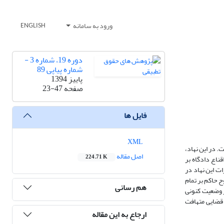
ورود به سامانه
ENGLISH
دوره 19، شماره 3 -
شماره پیاپی 89
پاییز 1394
صفحه
23-47
فایل ها
XML
 در این نهاد،
اصل مقاله
224.71 K
ناع دادگاه بر
ت این نهاد در
ح حاکم بر تمام
هم رسانی
ر وضعیت کنونی
ی قضایی متهافت
ارجاع به این مقاله