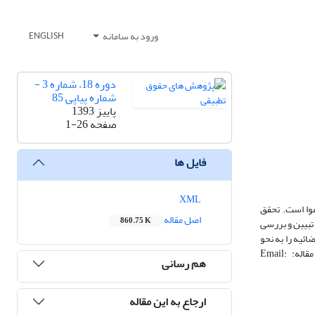
ورود به سامانه
ENGLISH
دوره 18، شماره 3 -
شماره پیاپی 85
پاییز 1393
صفحه
1-26
فایل ها
XML
وا است. تحقق
اصل مقاله
860.75 K
تبیین و بررسی
ئیه را به نحو
مطمئن تری در مقایسه با حقوق فرانسه مورد تضمین قرار داده است، اما در تضمین استقلال فردی قضات کاستی‌هایی می‌باشد. نویسنده مسئول مقاله: Email:
هم رسانی
ارجاع به این مقاله