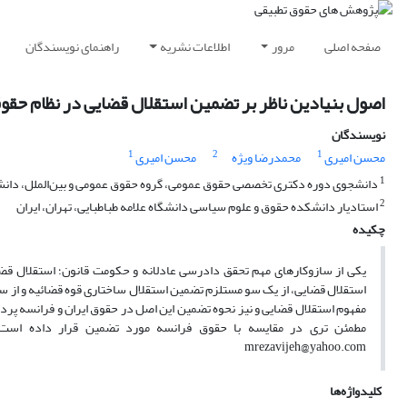
صفحه اصلی
مرور
اطلاعات نشریه
راهنمای نویسندگان
اصول بنیادین‌ ناظر بر تضمین استقلال قضایی در نظام حقوق
نویسندگان
1
2
1
محسن امیری
محمدرضا ویژه
محسن امیری
1
دانشجوی دوره دکتری تخصصی حقوق عمومی، گروه حقوق عمومی و بین‌الملل، دانشکده
2
استادیار دانشکده حقوق و علوم سیاسی دانشگاه علامه طباطبایی، تهران، ایران
چکیده
یکی از سازوکارهای مهم تحقق دادرسی عادلانه و حکومت قانون؛ استقلال قض
استقلال قضایی، از یک سو مستلزم تضمین استقلال ساختاری قوه قضائیه و از س
مفهوم استقلال قضایی و نیز نحوه تضمین این اصل در حقوق ایران و فرانسه پرداخ
mrezavijeh@yahoo.com
کلیدواژه‌ها