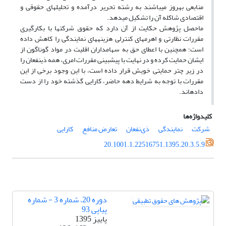
منابعی به­روز می­باشند به رشته تحریر درآمده و تحلیل­های حقوقی و
اقتصادی شاکله آن را تشکیل می­دهد.
ماحصل پژوهش حکایت از آن دارد که حقوق شرکتها با بکارگیری
مقررات نظارتی و اهرم­های کنترلی هزینه­های نمایندگی را کاهش داده
است؛ هم­چنین با اعطای حق به سهام­داران اقلیت در مواد گوناگون از
ایشان حمایت کرده و در نهایت با پیش­بینی مقررات امری، همه ذی­نفعان را
در زیر چتر حمایتی خویش قرار داده است، با این وجود برخی از این
مقررات با توجه به شرایط دهه حاضر، کارایی گذشته خود را از دست
داده­اند.
کلیدواژه‌ها
شرکت
نمایندگی
ذی‌نفعان
تعارض منافع
کارایی
20.1001.1.22516751.1395.20.3.5.9
دوره 20، شماره 3 - شماره
پیاپی 93
پاییز 1395