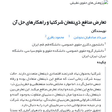
تعارض منافع ذی‌نفعان شرکتها و راهکارهای حل آن
نویسندگان
2
1
مهرداد صادقیان ندوشن
محمود باقری
1
دانشجوی دکتری حقوق خصوصی، دانشگاه قم، قم، ایران
2
دانشیار گروه حقوق خصوصی، دانشکده حقوق و علوم سیا سی، دانشگاه
تهران، تهران، ایران
چکیده
شرکتها به‌عنوان نهاد قدرتمند اقتصادی ذی­نفعان متعددی دارند. حالت
بهینه شرکت زمانی است که منافع این ذی­نفعان متعادل بوده و رفاه
جمعی حاصل گردد، اما موارد مختلفی مانند منفعت­طلبی و خطر­پذیری ذی­
نفعان مانع این تعادل شده و ایجاد تعارض منافع می­کند. این تعارض بین
ذی­نفعان یک دسته ویا میان ذی­نفعان دسته­های متفاوت به وجود آمده و
مشکلات فراوانی هم­چون هزینه­های نمایندگی، بی­اعتمادی به نهاد شرکت
و در نتیجه عدم توانایی جذب سرمایه­های خرد را به دنبال دارد.
تحقیق حاضر با تکیه بر یافته­های کتابخانه­ای و داده­های آماری که عمدتاً