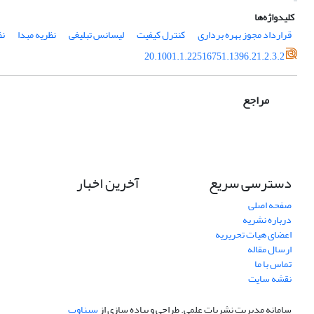
کلیدواژه‌ها
قرارداد مجوز بهره برداری
کنترل کیفیت
لیسانس تبلیغی
نظریه مبدا
نظ
20.1001.1.22516751.1396.21.2.3.2
مراجع
دسترسی سریع
آخرین اخبار
صفحه اصلی
درباره نشریه
اعضای هیات تحریریه
ارسال مقاله
تماس با ما
نقشه سایت
سامانه مدیریت نشریات علمی.
طراحی و پیاده سازی از
سیناوب