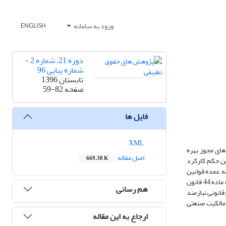
ورود به سامانه
ENGLISH
دوره 21، شماره 2 -
شماره پیاپی 96
تابستان 1396
صفحه
59-82
فایل ها
XML
 تجاری 1386 یعنی کنترل کیفیت در قراردادهای مجوز بهره
اصل مقاله
669.38 K
ین حکم کارکرد
 عمده قوانین
فاقد مقرره مشابهی می باشد اما موضع کشورهای اقلیت چون ایران و آمریکا منطقی تر بوده و مورد استقبال وایپو نیز قرار گرفته است. بر اساس نتایج این تحقیق مقرره ماده 44 قانون
هم رسانی
انونی نیازمند
 مالکیت صنعتی
ارجاع به این مقاله