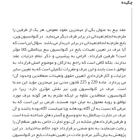
چکیده
عقد بیع به عنوان یکی از مهمترین عقود معوض، هر یک از طرفین را
ملزم به انجام تعهداتی در برابر طرف دیگر می
نماید. در کنوانسیون وین،
بایع ملزم به انجام تعهداتی در برابر خریدار می باشد. سؤال این است که
آیا عرف در تعیین تعهدات بایع در کنوانسیون بیع بین­المللی کالا مؤثر
است؟ طرفین قرارداد، الزامی به پیش­بینی و ذکر تمام جزئیات عقد
ندارند، بلکه کافی است که راجع به ارکان و موضوع اصلی قرارداد به
توافق دست یابند و این عرف و مقررات تکمیلی است که به تعیین سایر
جزئیات و آثار قراردادی (تعیین حقوق وتعهدات متعاقدین وحدود آن)
می پردازد. ماده 220 و 225 قانون مدنی نیز مهمترین مؤید این مدعا
است. عرف در کنوانسیون وین نیز نقش مؤثری دارد؛ زیرا در
کنوانسیون، متعاقدین علاوه بر اینکه ملتزم به هر گونه عرف مورد
توافق و رویه معمول به میان خود هستند، فرض بر این است که به
عرفی که نسبت به آن آگاه بوده­اند ویا می­بایست آگاه بوده باشند و آن
عرف در تجارت بین­الملل به نحو وسیع و گسترده­ای شناخته شده است
و طرفین قراردادهای مشابه در آن نوع تجارت خاص به طور منظم آن را
رعایت می­نمایند، به نحو ضمنی بر قرارداد خود حاکم ساخته­اند.
در این
پژوهش به بیان تأثیر عرف و عادت در تعیین تعهدات بایع در کنوانسیون