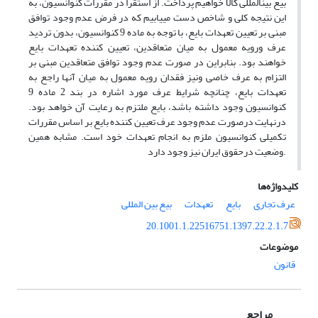
بیع بین­المللی کالا خواهیم پرداخت. از استقرا در مقررات کنوانسیون، به
این نتیجه کلی و شاخص دست می­یابیم که در فرض عدم وجود توافق
مبنی بر تعیین تعهدات بایع، با توجه به ماده 9 کنوانسیون، بدون تردید
عرف ورویه معمول به میان متعاقدین، تعیین کننده تعهدات بایع
خواهند بود. بنابراین در صورت عدم وجود توافق متعاقدین مبنی بر
التزام به عرف خاصی ونیز فقدان رویه معمول به میان آنها راجع به
تعهدات بایع، چنانچه شرایط
عرف
مورد اشاره در بند 2 ماده 9
کنوانسیون وجود داشته باشد، بایع ملتزم به رعایت آن خواهد بود.
درنهایت درصورت عدم وجود عرف تعیین کننده بایع بر اساس مقررات
تکمیلی کنوانسیون ملزم به انجام تعهدات خود است.
مشابه
همین
وضعیت درحقوق ایران نیز وجود دارد.
کلیدواژه‌ها
عرف تجاری
بایع
تعهدات
بیع بین المللی
20.1001.1.22516751.1397.22.2.1.7
موضوعات
قانون
مراجع