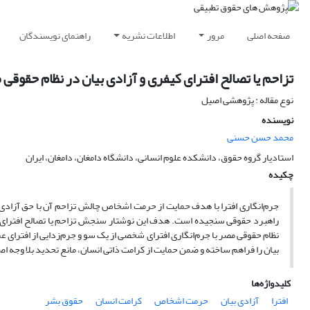
صفحه اصلی
مرور
اطلاعات نشریه
راهنمای نویسندگان
تزاحم یا تصالح افترای کیفری و آزادی بیان در نظام حقوقی
نوع مقاله : پژوهشی اصیل
نویسنده
محمد حسن حسنی
استادیار گروه حقوق، دانشکده علوم انسانی، دانشگاه دامغان، دامغان، ایران
چکیده
جرم‌انگاری افترا با هدف حمایت از حرمت اشخاص چالش تزاحم آن با حق آزادی 
راهبرد حقوقی سنجیده است. هدف این نوشتار سنجش تزاحم یا تصالح افترای ک
نظام حقوقی مصر با جرم‌انگاری افترای شخصی از یک سو و جرم‌زدایی از افترای ع
بیان را فراهم ساخته و ضمن حمایت از کرامت ذاتی انسان، مانع تحدید بلا وجه 
کلیدواژه‌ها
افترا
آزادی بیان
حرمت اشخاص
کرامت انسان
حقوق بشر