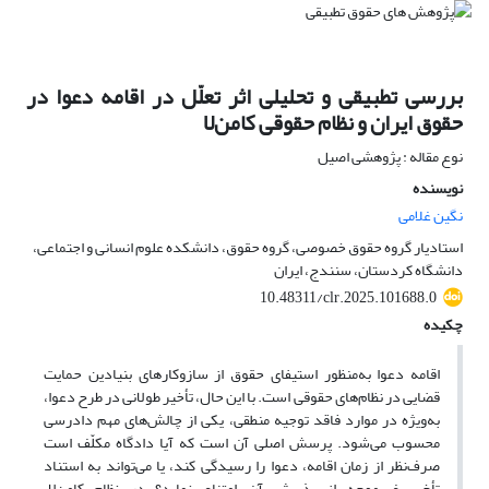
بررسی تطبیقی و تحلیلی اثر تعلّل در اقامه دعوا در
حقوق ایران و نظام حقوقی کامن‌لا
نوع مقاله : پژوهشی اصیل
نویسنده
نگین غلامی
استادیار گروه حقوق خصوصی، گروه حقوق، دانشکده علوم انسانی و اجتماعی،
دانشگاه کردستان، سنندج، ایران
10.48311/clr.2025.101688.0
چکیده
اقامه دعوا به‌منظور استیفای حقوق از سازوکارهای بنیادین حمایت
قضایی در نظام‌های حقوقی است. با این ‌حال، تأخیر طولانی در طرح دعوا،
به‌ویژه در موارد فاقد توجیه منطقی، یکی از چالش‌های مهم دادرسی
محسوب می‌شود. پرسش اصلی آن است که آیا دادگاه مکلّف است
صرف‌نظر از زمان اقامه، دعوا را رسیدگی کند، یا می‌تواند به استناد
تأخیر غیرموجه از پذیرش آن امتناع نماید؟ در نظام کامن‌لا،