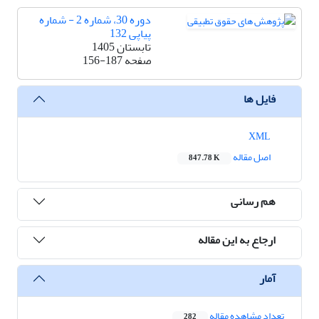
دوره 30، شماره 2 - شماره
پیاپی 132
تابستان 1405
صفحه
156-187
فایل ها
XML
اصل مقاله
847.78 K
هم رسانی
ارجاع به این مقاله
آمار
تعداد مشاهده مقاله
282