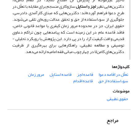
دکترین‌هایی نظیر
لچز
و
استاپل
سازوکاری منسجم برای مقابله با تعلّل در
طرح دعوا فراهم آورده‌اند؛ دکترین‌هایی که مبنای کارآمدی دادرسی،
جلوگیری از سوءاستفاده از حق و تحقق عدالت رویه‌ای تلقی می‌شوند.
حقوق ایران، جز در محدوده مرور زمان کیفری یا مواعد قانونی خاص،
فاقد قاعده عام در این زمینه است که پیامدهایی چون تراکم دعاوی
قدیمی و افت کیفیت آراء را در پی دارد. این پژوهش با رویکرد تحلیلی -
توصیفی و مطالعه تطبیقی، راهکارهایی برای بهره‌گیری از ظرفیت
دکترین‌های کامن‌لا در چهارچوب مبانی فقه امامیه ارائه می‌دهد.
کلیدواژه‌ها
تعلّل در اقامه دعوا
قاعده لچز
قاعده استاپل
مرور زمان
سوءاستفاده از حق
قاعده اقدام
موضوعات
حقوق تطبیقی
مراجع