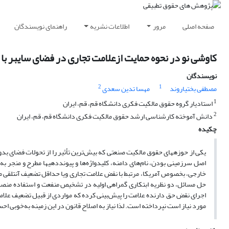
صفحه اصلی
مرور
اطلاعات نشریه
راهنمای نویسندگان
کاوشی نو در نحوه حمایت ازعلامت تجاری در فضای سایبر با
نویسندگان
2
1
مصطفی بختیاروند
مهسا تدین سعدی
1
استادیار گروه حقوق مالکیت فکری دانشگاه قم، قم، ایران
2
دانش آموخته کارشناسی ارشد حقوق مالکیت فکری دانشگاه قم، قم، ایران
چکیده
یکی از حوزه­های حقوق مالکیت صنعتی که بیش‌‌‌‌ترین تأثیر را از تحولات فضای بد
اصل سرزمینی بودن، نام‌های دامنه، کلیدواژه‌ها و پیونددهی­ها مطرح و منجر
خارجی، بخصوص آمریکا، مرتبط با نقض علامت تجاری ویا حداقل تضعیف آنتلقی می­ش
حل مسائل، دو نظریه ابتکاری گمراهی اولیه در تشخیص منفعت و استفاده منصفان
اجرای نقض حق دارنده علامت را پیش‌بینی کرده که مواردی از قبیل تضعیف علامت 
مورد نیاز است نپرداخته است. لذا نیاز به اصلاح قانون در این زمینه به‌خوبی ا