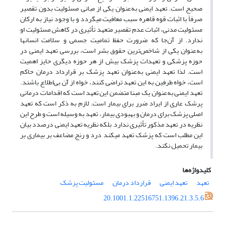
صحیح است. تعهد ایمنی به‌عنوان یکی از مبانی مسئولیت بدون تقصیر
صرفاً با اثبات قوه قاهره سبب معافیت می­گردد و با وجود نیاز به ارکان
مسئولیت مدنی، اثبات عدم تقصیر متعهد تأثیری در کاهش مسئولیت او
ندارد. از آن‌جا که ضرورت حفظ تمامیت جسمی و سلامت انسان­ها
به‌عنوان یکی از شاخص‌‌ترین حقوق بشر است، بررسی تعهد ایمنی در
حوزه پزشکی و تعهدات پزشک بیش از هر حوزه دیگری حایز اهمیت
است. لذا تعهد ایمنی به‌عنوان تعهد پزشک بر قرارداد درمان حاکم
است، خواه طرفین به این تعهد تراضی کنند، خواه از آن بی‌اطلاع باشند.
تعهد ایمنی به‌عنوان یک مبنا متضمن این تعهد است که اقدامات درمانی
پرشک عاری از ایراد ضرر برای بیمار است. لازم به ذکر است که تعهد
اصلی پزشک برای درمان و بهبودی بیمار، تعهد به وسیله است و طرح این
نظریه در تعهد مذکور تأثیری ندارد, بلکه نظریه تعهد ایمنی درصدد بیان
این مطلب است که پزشک تعهد می­کند درد و رنج مضاعف بر بیماری بر
بیمار تحمیل نکند.
کلیدواژه‌ها
تعهد
تعهد ایمنی
قرارداد درمان
مسئولیت پزشک
20.1001.1.22516751.1396.21.3.5.6