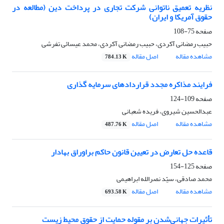
نظریه تعمیق ناتوانی شرکت تجاری در پرداخت دین (مطالعه در
حقوق آمریکا و ایران)
صفحه
75-108
حبیب رمضانی آکردی، حبیب رمضانی آکردی، محمد عیسائی تفرشی
مشاهده مقاله
اصل مقاله
784.13 K
فرایند مذاکره مجدد قراردادهای سرمایه گذاری
صفحه
109-124
عبدالحسین شیروی، فریده شعبانی
مشاهده مقاله
اصل مقاله
487.76 K
قاعده حل تعارض در تعیین قانون حاکم براوراق بهادار
صفحه
125-154
محمد صادقی، سیّد نصرالله ابراهیمی
مشاهده مقاله
اصل مقاله
693.58 K
تأثیرات جهانی‌شدن بر مقوله حمایت از حقوق محیط زیست