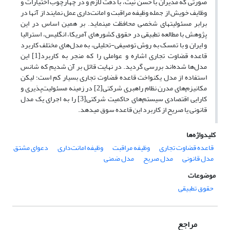
صورتی که مدیران با حسن نیت، با دقت لازم و در چهارچوب اختیارات و
وظایف خویش از جمله وظیفه مراقبت و امانت‌داری عمل نمایند از آن­ها در
برابر مسئولیت­های شخصی محافظت می­نماید. بر همین اساس در این
پژوهش با مطالعه تطبیقی در حقوق کشورهای آمریکا، انگلیس، استرالیا
و ایران و با تمسک به روش توصیفی-تحلیلی، به مدل‌های مختلف کاربرد
قاعده قضاوت تجاری اشاره و عواملی را که منجر به کاربرد
[1]
این
مدل‌ها شده‌اند بررسی گردید. در نهایت قائل بر آن شدیم که شانس
استفاده از مدل یکنواخت قاعده قضاوت تجاری بسیار کم است؛ لیکن
مکانیزم‌های مدرن نظام راهبری شرکتی
[2]
در زمینه مسئولیت‌پذیری و
کارایی اقتصادی سیستم‌های حاکمیت شرکتی
[3]
را به اجرای یک مدل
قانونی یا صریح از کاربرد این قاعده سوق می­دهد.
کلیدواژه‌ها
قاعده قضاوت تجاری
وظیفه مراقبت
وظیفه امانت‌داری
دعوای مشتق
مدل قانونی
مدل صریح
مدل ضمنی
موضوعات
حقوق تطبیقی
مراجع