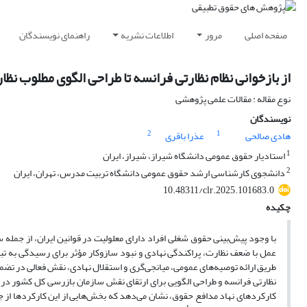
صفحه اصلی
مرور
اطلاعات نشریه
راهنمای نویسندگان
از بازخوانی نظام نظارتی فرانسه تا طراحی الگوی مطلوب نظا
نوع مقاله : مقالات علمی پژوهشی
نویسندگان
2
1
هادی صالحی
عذرا باقری
1
استادیار حقوق عمومی دانشگاه شیراز، شیراز، ایران
2
دانشجوی کارشناسی ارشد حقوق عمومی دانشگاه تربیت مدرس، تهران، ایران
10.48311/clr.2025.101683.0
چکیده
با وجود پیش‌بینی حقوق شغلی افراد دارای معلولیت در قوانین ایران، از جمله
عمل با ضعف نظارت، پراکندگی نهادی و نبود سازوکار مؤثر برای رسیدگی به تب
طریق ارائه توصیه‌های عمومی، میانجی‌گری و استقلال نهادی، نقش فعالی در تضمی
نظارتی فرانسه و طراحی الگویی برای ارتقای نقش سازمان بازرسی کل کشور در
کارکردهای نهاد مدافع حقوق، نشان می‌دهد که بخش‌هایی از این کارکردها از ج