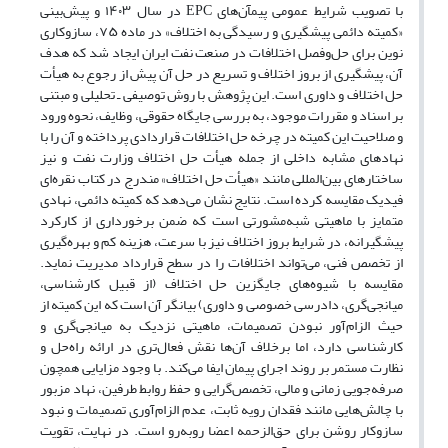
با تصویب شرایط عمومی پیمآن‌های
EPC
در سال
۱۴۰۳
و پیش‌بینی
«کمیته دائمی پیشگیری و رسیدگی به اختلاف» در ماده
۷۵
، سازوکاری
نوین برای حل‌وفصل اختلافات در صنعت نفت ایران ایجاد شد که هدف
آن، پیشگیری از بروز اختلاف و تسریع در حل آن پیش از رجوع به هیأت
حل اختلاف و داوری است. این پژوهش با روش توصیفی ـ تحلیلی و مبتنی
بر اسناد و مقررات موجود، به بررسی جایگاه حقوقی، وظایف، نحوه ورود
و صلاحیت این کمیته در چرخه حل اختلافات قراردادی پرداخته و آن را با
نهادهای مشابه داخلی از جمله هیأت حل ­اختلاف وزارت نفت و نیز
ساختارهای بین‌المللی مانند «هیأت حل اختلاف» مندرج در کتاب نقره‌ای
فیدیک مقایسه کرده است. نتایج نشان می‌دهد که کمیته دائمی، نهادی
متمایز با ماهیتی شبه‌مشورتی است که ضمن برخورداری از کارکرد
پیشگیرانه، در شرایط بروز اختلاف نیز با سرعت، هزینه کم و بهره‌گیری
از تخصص فنی، می‌تواند اختلافات را در سطح قرارداد مدیریت نماید.
مقایسه با شیوه‌های جایگزین حل اختلاف (از قبیل کارشناسی،
میانجی‌گری، دادرسی خصوصی و داوری) بیانگر آن است که این کمیته از
حیث الزام‌آور نبودن تصمیمات، ماهیتی نزدیک به میانجی‌گری و
کارشناسی دارد، اما برخلاف آن‌ها نقش فعال‌تری در ارائه راه‌حل و
نظارت مستمر بر روند اجرای پیمان ایفا می‌کند. با وجود مزایایی همچون
صرفه‌جویی زمانی و مالی، تخصص‌گرایی و حفظ روابط طرفین، نهاد مزبور
با چالش‌هایی مانند فقدان رویه ثابت، عدم الزام‌آوری تصمیمات و نبود
سازوکار روشن برای حق‌الزحمه اعضا روبه‌رو است. در نهایت، تقویت