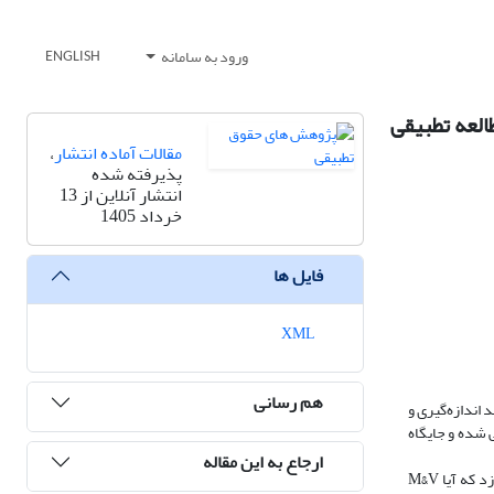
ورود به سامانه
ENGLISH
ژی (مطالعه تطبیقی
مقالات آماده انتشار
،
پذیرفته شده
انتشار آنلاین از 13
خرداد 1405
فایل ها
XML
هم رسانی
 اندازه‌گیری و
 گزارش فنی یا ابزار اجرایی تلقی شده و جایگاه
ارجاع به این مقاله
این مقاله با رویکردی تحلیلی–تطبیقی و با اتکا به مبانی حقوق قراردادها، ماهیت حقوقی M&V در قراردادهای نوع دو گاز را بررسی می‌کند و این پرسش را مطرح می‌سازد که آیا M&V