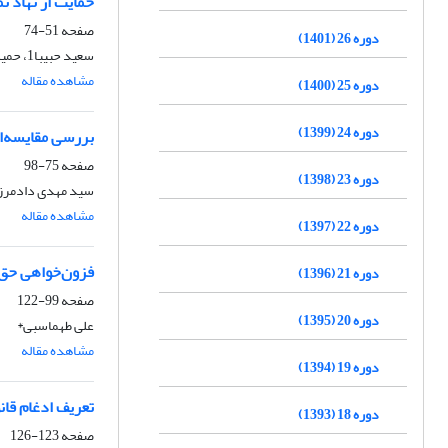
حمایت از نهاد ن
صفحه
51-74
دوره 26 (1401)
سعید حبیبا1، حمیدرضا شاه بابای 2
مشاهده مقاله
دوره 25 (1400)
دوره 24 (1399)
بررسی مقایسه‌ا
صفحه
75-98
دوره 23 (1398)
سید مهدی دادمرزی1، سید مصطفی محقق دام
مشاهده مقاله
دوره 22 (1397)
فزون‌خواهی حق
دوره 21 (1396)
صفحه
99-122
دوره 20 (1395)
علی طهماسبی*
مشاهده مقاله
دوره 19 (1394)
تعریف ادغام قان
دوره 18 (1393)
صفحه
123-126